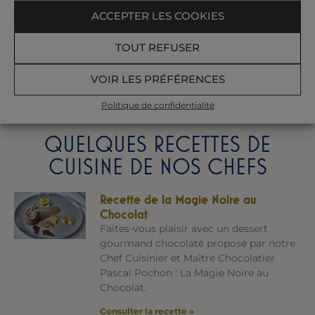
DIÉTÉTIQUE EN THALASSO
ACCEPTER LES COOKIES
Si vous souhaitez mieux
contrôler votre poids
et
TOUT REFUSER
renouer avec une alimentation santé, les Thermes
Marins de Saint-Malo peuvent vous aider.
VOIR LES PRÉFÉRENCES
En savoir plus
Politique de confidentialité
QUELQUES RECETTES DE
CUISINE DE NOS CHEFS
Recette de la Magie Noire au
Chocolat
Faites-vous plaisir avec un dessert
gourmand chocolaté proposé par notre
Chef Cuisinier et Maître Chocolatier
Pascal Pochon : La Magie Noire au
Chocolat.
Consulter la recette »