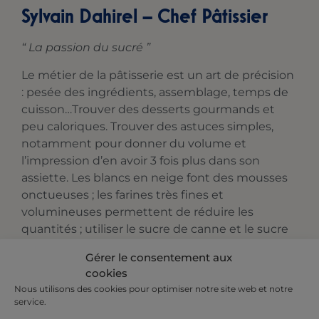
Sylvain Dahirel – Chef Pâtissier
“ La passion du sucré ”
Le métier de la pâtisserie est un art de précision
: pesée des ingrédients, assemblage, temps de
cuisson…Trouver des desserts gourmands et
peu caloriques. Trouver des astuces simples,
notamment pour donner du volume et
l’impression d’en avoir 3 fois plus dans son
assiette. Les blancs en neige font des mousses
onctueuses ; les farines très fines et
volumineuses permettent de réduire les
quantités ; utiliser le sucre de canne et le sucre
des fruits, jamais d’édulcorant ; le cacao en
Gérer le consentement aux
poudre plutôt que le chocolat, qui permet d’en
cookies
mettre beaucoup moins.
Nous utilisons des cookies pour optimiser notre site web et notre
service.