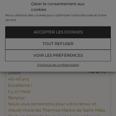
Gérer le consentement aux
C'est un plaisir de lire que vous avez passé un
cookies
agréable séjour.
Nous utilisons des cookies pour optimiser notre site web et notre
Nous vous remercions d'avoir pris le temps
service.
d'exprimer votre ressenti et vous souhaitons de
profiter longuement des bienfaits de votre cure
ACCEPTER LES COOKIES
aux Thermes Marins de Saint-Malo.
Dans l'attente du plaisir de vous retrouver.
TOUT REFUSER
L'équipe qualité
VOIR LES PRÉFÉRENCES
Politique de confidentialité
Marguin
100%
Loisirs
40-49 ans
Excellente !
il y a 1 mois
Bonjour,
Nous vous remercions pour votre retour et
d'avoir choisi les Thermes Marins de Saint-Malo.