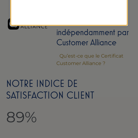
Avis collectés
indépendamment par
Customer Alliance
Qu’est-ce que le Certificat
Customer Alliance ?
NOTRE INDICE DE
SATISFACTION CLIENT
89
%