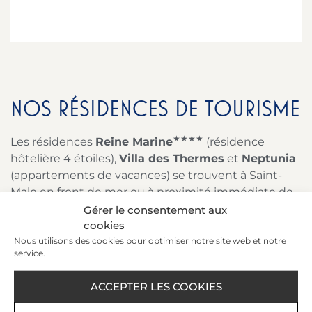
NOS RÉSIDENCES DE TOURISME
★★★★
Les résidences
Reine Marine
(résidence
hôtelière 4 étoiles),
Villa des Thermes
et
Neptunia
(appartements de vacances) se trouvent à Saint-
Malo en front de mer ou à proximité immédiate de
la plage.
Gérer le consentement aux
cookies
Les appartements Reine Marine peuvent être
Nous utilisons des cookies pour optimiser notre site web et notre
vue mer ou vue sud
, la résidence a un accès
service.
direct à la plage.
Les studios Neptunia sont exposés sud ou côté
ACCEPTER LES COOKIES
(opposés à la mer) et communiquent par