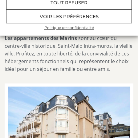
TOUT REFUSER
l’intérieur avec le Grand Hôtel des Thermes et le
centre de thalassothérapie.
VOIR LES PRÉFÉRENCES
Les appartements Villa exposés sud
(opposés à
à 200 mètres des Thermes Marins
la mer),
Politique de confidentialité
Les appartements des Marins
sont au cœur du
centre-ville historique, Saint-Malo intra-muros, la vieille
ville. Profitez, en toute liberté, de la convivialité de ces
hébergements fonctionnels qui représentent le choix
idéal pour un séjour en famille ou entre amis.