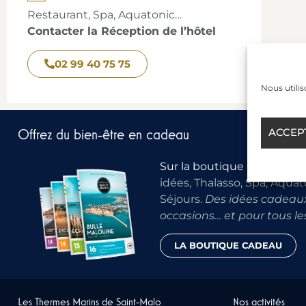
Restaurant, Spa, Aquatonic…
Contacter la Réception de l’hôtel
02 99 40 75 75
Nous utilis
ACCEP
Offrez du bien-être en cadeau
Sur la boutique Cadeaux
, 
idées, Thalasso, Spa, Aquat
Séjours.
Des idées cadeaux
occasions… et pour tous le
LA BOUTIQUE CADEAU
Les Thermes Marins de Saint-Malo
Nos activités