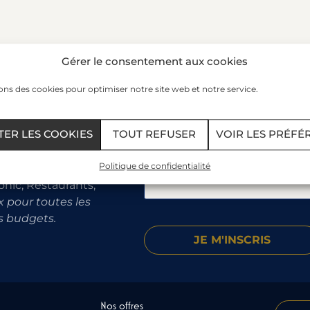
Gérer le consentement aux cookies
ons des cookies pour optimiser notre site web et notre service.
TER LES COOKIES
TOUT REFUSER
VOIR LES PRÉFÉ
Recevez nos offres et actualit
Votre e-mail :
Politique de confidentialité
découvrez toutes nos
onic, Restaurants,
 pour toutes les
s budgets.
Nos offres