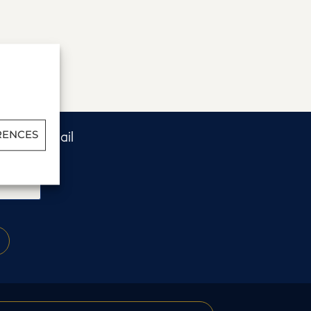
RENCES
és par e-mail​