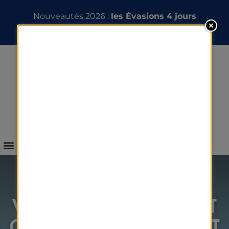
Nouveautés 2026 :
les Évasions 4 jours
INFOS & RÉSERVATION
WEEK-END THALASSO ET
COURTS SÉJOURS SPA ET