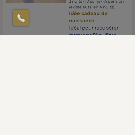
3 nuits • 10 soins • ½ pension
(existe aussi en 4 nuits)
Idée cadeau de
naissance
Idéal pour récupérer,
retrouver l’équilibre,
souffler et vivre un
moment privilégié
avec votre bébé le
temps d’un week-end.
À partir de
1 455 €
au Grand Hôtel des Th
ermes 5*
À partir de
1 083 €
dans un autre établisse
ment
EN SAVOIR PLUS
Prix par nuit et par personne en