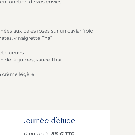
n fonction de vos envies.
ées aux baies roses sur un caviar froid
ates, vinaigrette Thaï
et queues
tin de légumes, sauce Thaï
sa crème légère
Journée d’étude
à partir de
88 € TTC