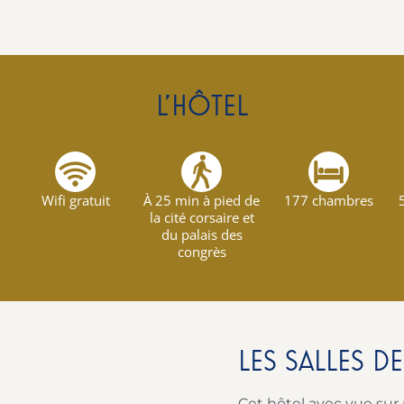
L'HÔTEL
Wifi gratuit
À 25 min à pied de
177 chambres
la cité corsaire et
du palais des
congrès
LES SALLES D
Cet hôtel avec vue sur