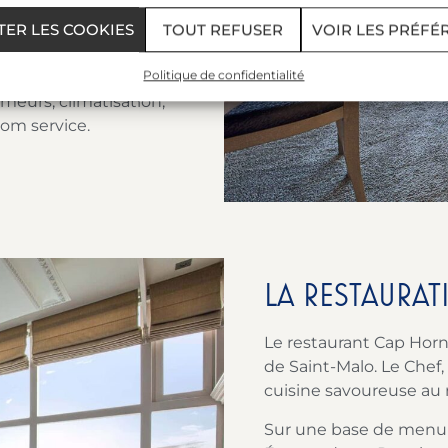
TER LES COOKIES
TOUT REFUSER
VOIR LES PRÉFÉ
euses, raffinées et
 mer.
Politique de confidentialité
meurs, climatisation,
oom service.
LA RESTAURAT
Le restaurant Cap Horn
de Saint-Malo. Le Chef,
cuisine savoureuse au 
Sur une base de menu