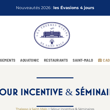
Nouveautés 2026 :
les Évasions 4 jours
GEMENTS
AQUATONIC
RESTAURANTS
SAINT-MALO
CAD
JOUR INCENTIVE
SÉMINAI
&
Thalasso à Saint-Malo
>
Séjour Incentive
Séminaires
&