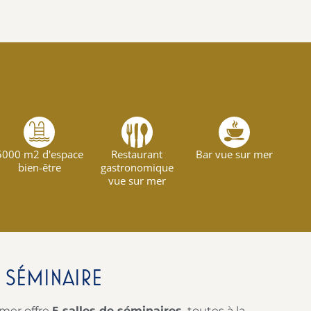
5000 m2 d'espace
Restaurant
Bar vue sur mer
bien-être
gastronomique
vue sur mer
E SÉMINAIRE
 mer offre
5 salles de séminaires,
toutes à la