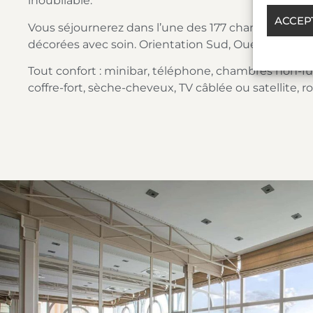
inoubliable.
ACCEP
Vous séjournerez dans l’une des 177 chambres, spaci
décorées avec soin. Orientation Sud, Ouest ou vue
Tout confort : minibar, téléphone, chambres non-fu
coffre-fort, sèche-cheveux, TV câblée ou satellite, r