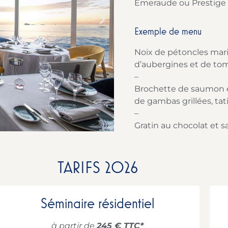
Émeraude ou Prestige e
Exemple de menu
Noix de pétoncles marin
d’aubergines et de tom
–
Brochette de saumon 
de gambas grillées, ta
–
Gratin au chocolat et 
TARIFS 2026
Séminaire résidentiel
à partir de
245 € TTC*