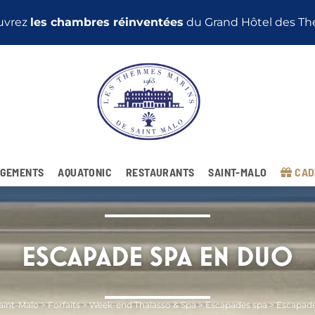
Nouveautés 2026 :
les Évasions 4 jours
GEMENTS
AQUATONIC
RESTAURANTS
SAINT-MALO
CAD
ESCAPADE SPA EN DUO
Saint-Malo
>
Forfaits
>
Week-end Thalasso & Spa
>
Escapades spa
>
Escapade