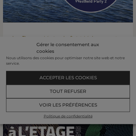
Les Thermes Marins de Saint-Malo au centre
Gérer le consentement aux
commercial Westfield Parly 2
cookies
Nous utilisons des cookies pour optimiser notre site web et notre
Les Thermes Marins de Saint-Malo ouvrent une
service.
boutique éphémère 18 au 21 juin au centre
commercial Westfield Parly 2.
ACCEPTER LES COOKIES
Retrouvez-nous de 10h à 20h et bénéficiez d’une
remise allant jusqu’à 15 % !
TOUT REFUSER
LIRE PLUS »
VOIR LES PRÉFÉRENCES
Politique de confidentialité