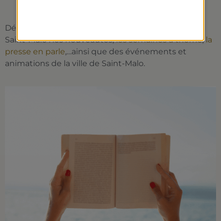
Découvrez toute l’actualité des Thermes Marins de
Saint-Malo : les nouveautés,
les semaines à thème
,
la
presse en parle
,…ainsi que des événements et
animations de la ville de Saint-Malo.