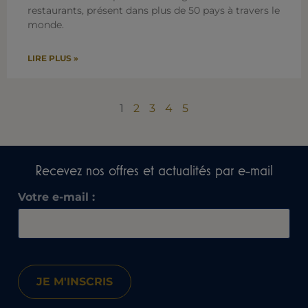
restaurants, présent dans plus de 50 pays à travers le
monde.
LIRE PLUS »
1
2
3
4
5
Recevez nos offres et actualités par e-mail​
Votre e-mail :