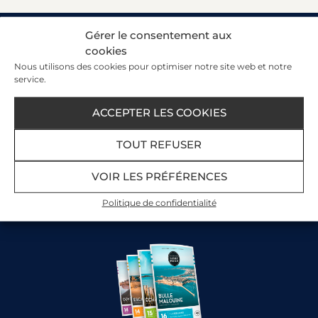
Gérer le consentement aux
Recevez nos offres et actualités par e-mail​
cookies
Votre e-mail :
Nous utilisons des cookies pour optimiser notre site web et notre
service.
ACCEPTER LES COOKIES
TOUT REFUSER
VOIR LES PRÉFÉRENCES
Politique de confidentialité
Offrez du bien-être en cadeau