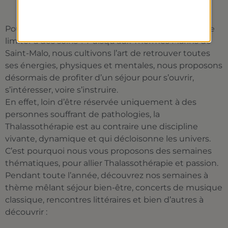
Pourquoi un séjour de Thalassothérapie devrait-il se
limiter à des soins ? Puisqu’aux Thermes Marins de
Saint-Malo, nous cultivons l’art de retrouver toutes
ses énergies, physiques et mentales, nous proposons
désormais de profiter d’un séjour pour s’ouvrir,
s’intéresser, voire s’instruire.
En effet, loin d’être réservée uniquement à des
personnes souffrant de pathologies, la
Thalassothérapie est au contraire une discipline
vivante, dynamique et qui décloisonne les univers.
C’est pourquoi nous vous proposons des semaines
thématiques, pour allier Thalassothérapie et passion.
Pendant toute l’année, découvrez nos semaines à
thème mêlant séjour bien-être, concerts de musique
classique, rencontres littéraires et bien d’autres à
découvrir :