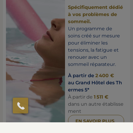
Spécifiquement dédié
à vos problèmes de
sommeil.
Un programme de
soins créé sur mesure
pour éliminer les
tensions, la fatigue et
renouer avec un
sommeil réparateur.
À partir de
2 400 €
au Grand Hôtel des Th
ermes 5*
À partir de
1 511 €
dans un autre établisse
ment
EN SAVOIR PLUS
Prix par nuit et par personne en