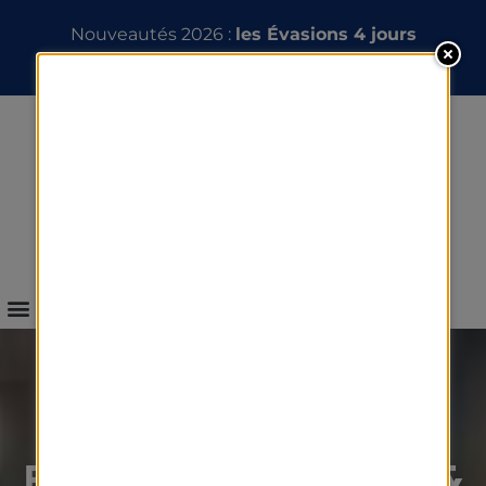
Nouveautés 2026 :
les Évasions 4 jours
INFOS & RÉSERVATION
TOUS NOS SÉJOURS &
ESCAPADES THALASSO &