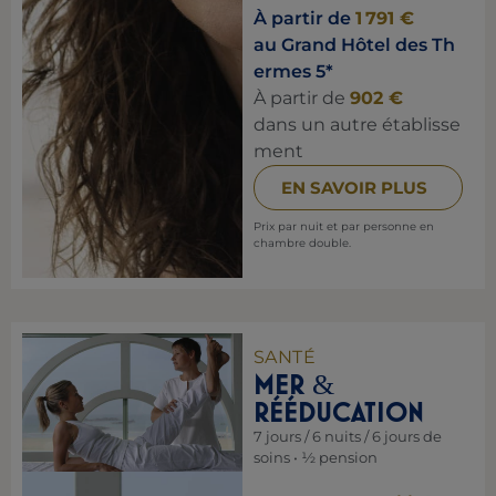
À partir de
1 791 €
au Grand Hôtel des Th
ermes 5*
À partir de
902 €
dans un autre établisse
ment
EN SAVOIR PLUS
Prix par nuit et par personne en
chambre double.
SANTÉ
MER
&
RÉÉDUCATION
7 jours / 6 nuits / 6 jours de
soins • ½ pension