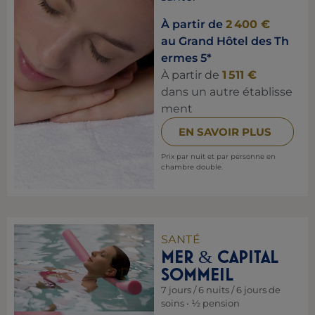
À partir de
2 400 €
au Grand Hôtel des Th
ermes 5*
À partir de
1 511 €
dans un autre établisse
ment
EN SAVOIR PLUS
Prix par nuit et par personne en
chambre double.
SANTÉ
MER
CAPITAL
&
SOMMEIL
7 jours / 6 nuits / 6 jours de
soins • ½ pension