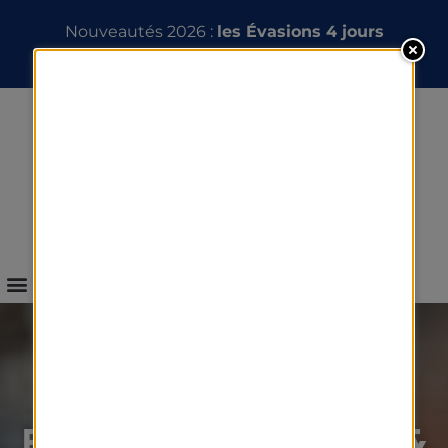
Nouveautés 2026 :
les Évasions 4 jours
INFOS & RÉSERVATION
TOUS NOS SÉJOURS &
ESCAPADES THALASSO &