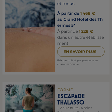
et tonus.
À partir de
1 468 €
au Grand Hôtel des Th
ermes 5*
À partir de
1 228 €
dans un autre établisse
ment
EN SAVOIR PLUS
Prix par nuit et par personne en
chambre double.
FORME
ESCAPADE
THALASSO
1, 2 ou 3 nuits • 4 soins