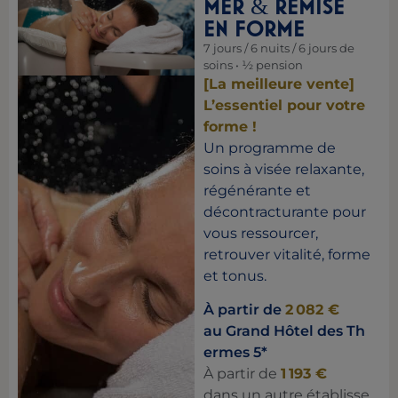
MER
REMISE
&
EN FORME
7 jours / 6 nuits / 6 jours de
soins • ½ pension
[La meilleure vente]
L’essentiel pour votre
forme !
Un programme de
soins à visée relaxante,
régénérante et
décontracturante pour
vous ressourcer,
retrouver vitalité, forme
et tonus.
À partir de
2 082 €
au Grand Hôtel des Th
ermes 5*
À partir de
1 193 €
dans un autre établisse