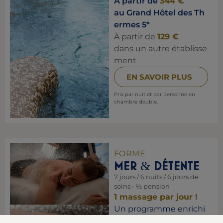
À partir de
344 €
au Grand Hôtel des Th
ermes 5*
À partir de
129 €
dans un autre établisse
ment
EN SAVOIR PLUS
Prix par nuit et par personne en
chambre double.
FORME
MER
DÉTENTE
&
7 jours / 6 nuits / 6 jours de
soins • ½ pension
1 massage par jour !
Un programme enrichi
pour encore mieux