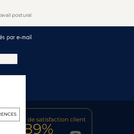
vail postural.
és par e-mail​
RENCES
re indice de satisfaction client
89%