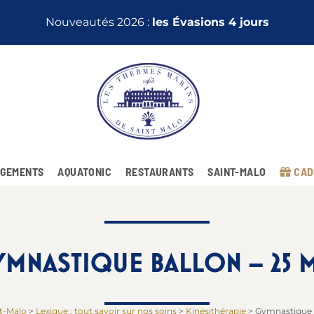
Nouveautés 2026 :
les Évasions 4 jours
GEMENTS
AQUATONIC
RESTAURANTS
SAINT-MALO
CAD
MNASTIQUE BALLON – 25 
nt-Malo
>
Lexique : tout savoir sur nos soins
>
Kinésithérapie
>
Gymnastique 