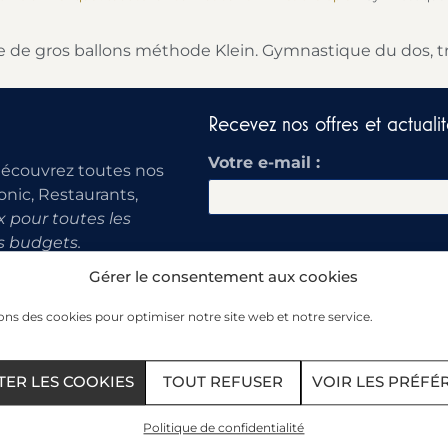
e de gros ballons méthode Klein. Gymnastique du dos, tra
Recevez nos offres et actualit
Votre e-mail :
découvrez toutes nos
onic, Restaurants,
 pour toutes les
s budgets.
Gérer le consentement aux cookies
ons des cookies pour optimiser notre site web et notre service.
Nos offres
TER LES COOKIES
TOUT REFUSER
VOIR LES PRÉFÉ
Not
sso et Spa
Contact et devis
Politique de confidentialité
alasso
Tarifs