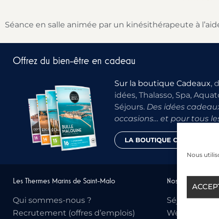
Séance en salle animée par un kinésithérapeute à l’aid
Offrez du bien-être en cadeau
Sur la boutique Cadeaux
, 
idées, Thalasso, Spa, Aquat
Séjours.
Des idées cadeaux
occasions… et pour tous le
LA BOUTIQUE CADEAU
Nous utilis
Les Thermes Marins de Saint-Malo
Nos activités
ACCEP
Qui sommes-nous ?
Séjours Thala
Recrutement (offres d’emplois)
Week-end Th