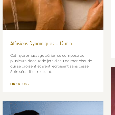
Affusions Dynamiques – 15 min
Cet hydromassage aérien se compose de
plusieurs rideaux de jets d’eau de mer chaude
qui se croisent et s’entrecroisent sans cesse.
Soin sédatif et relaxant.
LIRE PLUS »