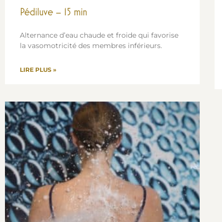
Pédiluve – 15 min
Alternance d’eau chaude et froide qui favorise
la vasomotricité des membres inférieurs.
LIRE PLUS »