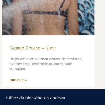
Grande Douche – 12 min
Un jet diffus et puissant distant de 3 mètres,
hydromasse l’ensemble du corps. Soin
stimulant.
LIRE PLUS »
Offrez du bien-être en cadeau