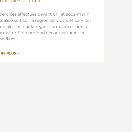
ombaire – 15 min
xercices effectués devant un jet sous-marin
ocalisé soit sur la région cervicale et cervico-
orsale, soit sur la région lombaire et dorso-
ombaire. Soin profond décontracturant et
onifiant.
IRE PLUS »