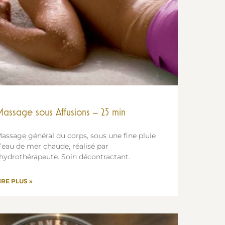
assage sous Affusions – 25 min
assage général du corps, sous une fine pluie
’eau de mer chaude, réalisé par
’hydrothérapeute. Soin décontractant.
IRE PLUS »