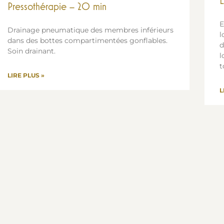
L
Pressothérapie – 20 min
E
Drainage pneumatique des membres inférieurs
l
dans des bottes compartimentées gonflables.
d
Soin drainant.
l
t
LIRE PLUS »
L