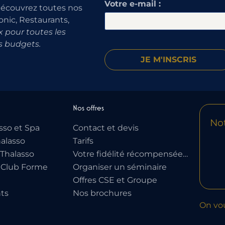
Votre e-mail :
découvrez toutes nos
onic, Restaurants,
 pour toutes les
s budgets.
Nos offres
Not
sso et Spa
Contact et devis
alasso
Tarifs
Thalasso
Votre fidélité récompensée…
 Club Forme
Organiser un séminaire
Offres CSE et Groupe
ts
Nos brochures
On vo