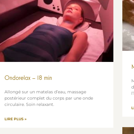
M
Ondorelax – 18 min
M
d
Allongé sur un matelas d’eau, massage
l
postérieur complet du corps par une onde
circulaire. Soin relaxant.
L
LIRE PLUS »