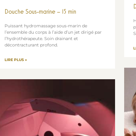
D
Douche Sous-marine – 15 min
H
Puissant hydromassage sous-marin de
p
l’ensemble du corps à l’aide d’un jet dirigé par
S
l’hydrothérapeute. Soin drainant et
décontracturant profond.
L
LIRE PLUS »