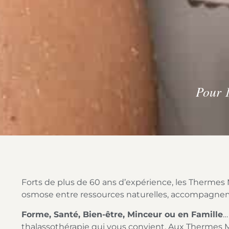
Pour 1
Forts de plus de 60 ans d’expérience, les Thermes Ma
osmose entre ressources naturelles, accompagnem
Forme, Santé, Bien-être, Minceur ou en Famille
…
thalassothérapie qui vous convient. Aux Thermes M