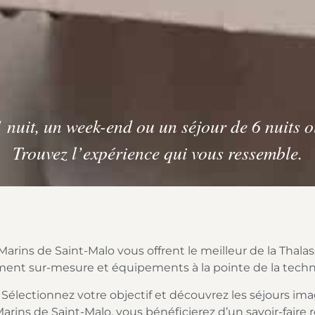
 nuit, un week-end ou un séjour de 6 nuits o
Trouvez l’expérience qui vous ressemble.
rins de Saint-Malo vous offrent le meilleur de la Thalass
ent sur-mesure et équipements à la pointe de la techn
 Sélectionnez votre objectif et découvrez les séjours ima
arins de Saint-Malo, vous bénéficierez d’un savoir-fair