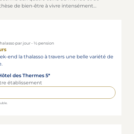
nthèse de bien-être à vivre intensément…
 Thalasso par jour • ½ pension
urs
-end la thalasso à travers une belle variété de
.
ôtel des Thermes 5*
tre établissement
uble.