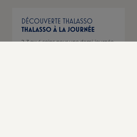
DÉCOUVERTE THALASSO
THALASSO À LA JOURNÉE
2, 3 ou 4 soins pour une demi-journée
de bien-être…
SOINS À LA CARTE
NOS HÔTELS