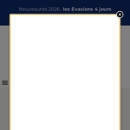
Nouveautés 2026 :
les Évasions 4 jours
INFOS & RÉSERVATION
SÉJOURS FORME ET