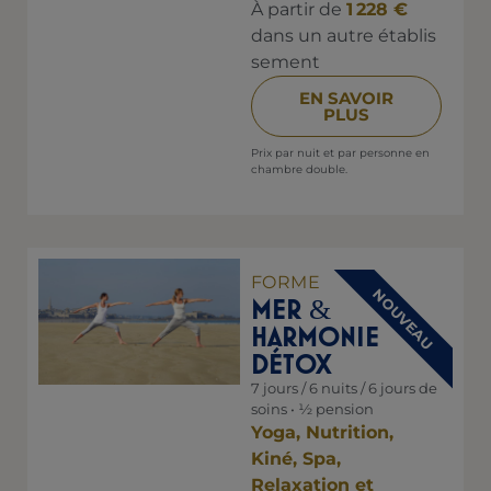
À partir de
1 228 €
dans un autre établis
sement
EN SAVOIR
PLUS
Prix par nuit et par personne en
chambre double.
FORME
NOUVEAU
MER
&
HARMONIE
DÉTOX
7 jours / 6 nuits / 6 jours de
soins • ½ pension
Yoga, Nutrition,
Kiné, Spa,
Relaxation et