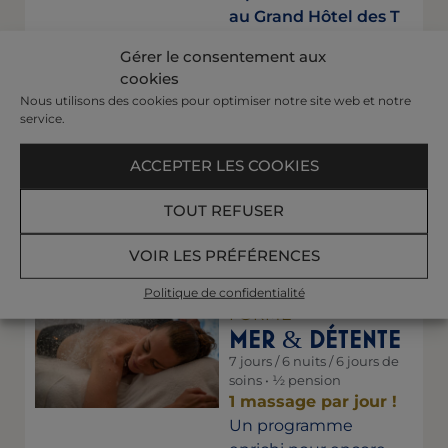
au Grand Hôtel des T
hermes 5*
Gérer le consentement aux
À partir de
1 193 €
cookies
dans un autre établis
Nous utilisons des cookies pour optimiser notre site web et notre
sement
service.
EN SAVOIR
PLUS
ACCEPTER LES COOKIES
Prix par nuit et par personne en
TOUT REFUSER
chambre double.
VOIR LES PRÉFÉRENCES
Politique de confidentialité
FORME
MER
DÉTENTE
&
7 jours / 6 nuits / 6 jours de
soins • ½ pension
1 massage par jour !
Un programme