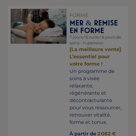
FORME
MER
REMISE
&
EN FORME
7 jours / 6 nuits / 6 jours de
soins • ½ pension
[La meilleure vente]
L’essentiel pour
votre forme !
Un programme de
soins à visée
relaxante,
régénérante et
décontracturante
pour vous ressourcer,
retrouver vitalité,
forme et tonus.
À partir de
2 082 €