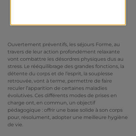
SÉRÉNITÉ
Ouvertement préventifs, les séjours Forme, au
travers de leur action profondément relaxante
vont combattre les désordres physiques dus au
stress. Le rééquilibrage des grandes fonctions, la
détente du corps et de l’esprit, la souplesse
retrouvée, vont à terme, permettre de faire
reculer l’apparition de certaines maladies
évolutives. Ces différents modes de prises en
charge ont, en commun, un objectif
pédagogique : offrir une base solide à son corps
pour, résolument, adopter une meilleure hygiène
de vie.