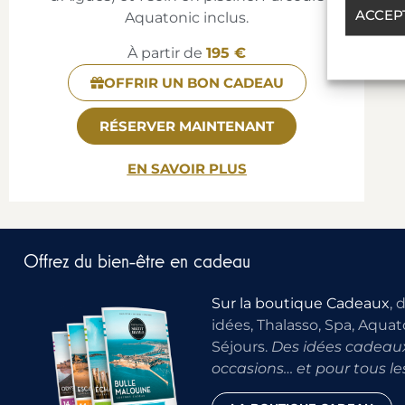
ACCEP
Aquatonic inclus.
À partir de
195 €
OFFRIR UN BON CADEAU
RÉSERVER MAINTENANT
EN SAVOIR PLUS
Offrez du bien-être en cadeau
Sur la boutique Cadeaux
, 
idées, Thalasso, Spa, Aquat
Séjours.
Des idées cadeaux
occasions… et pour tous le