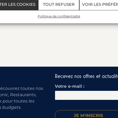
TER LES COOKIES
TOUT REFUSER
VOIR LES PRÉFÉ
Politique de confidentialité
Recevez nos offres et actualit
Votre e-mail :
découvrez toutes nos
onic, Restaurants,
 pour toutes les
s budgets.