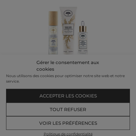
Gérer le consentement aux
cookies
Retrouver la ligne de cosmétiques utilisée dans
Nous utilisons des cookies pour optimiser notre site web et notre
nos soins.
service.
Commandez sur la boutique Cosmétique
ACCEPTER LES COOKIES
TOUT REFUSER
Recevez nos offres et actualités par e-mail​
Votre e-mail :
VOIR LES PRÉFÉRENCES
Politique de confidentialité