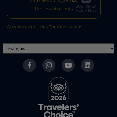
3447 avis
sur 3 portails
Lire les avis clients
On vous raconte les Thermes Marins…