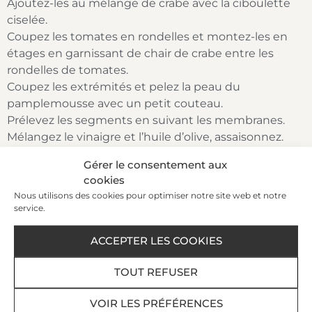
Ajoutez-les au mélange de crabe avec la ciboulette
ciselée.
Coupez les tomates en rondelles et montez-les en
étages en garnissant de chair de crabe entre les
rondelles de tomates.
Coupez les extrémités et pelez la peau du
pamplemousse avec un petit couteau.
Prélevez les segments en suivant les membranes.
Mélangez le vinaigre et l’huile d’olive, assaisonnez.
Gérer le consentement aux
L’ASTUCE
cookies
Nous utilisons des cookies pour optimiser notre site web et notre
service.
Ajoutez le jus du pamplemousse à la vinaigrette,
ainsi elle sera plus parfumée
ACCEPTER LES COOKIES
TOUT REFUSER
Recevez nos offres et actualités par e-mail​
VOIR LES PRÉFÉRENCES