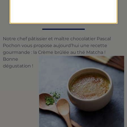
CRÈME BRÛLÉE AU THÉ
MATCHA
Notre chef pâtissier et maître chocolatier Pascal
Pochon vous propose aujourd’hui une recette
gourmande : la Crème brûlée au thé Matcha !
Bonne
dégustation !