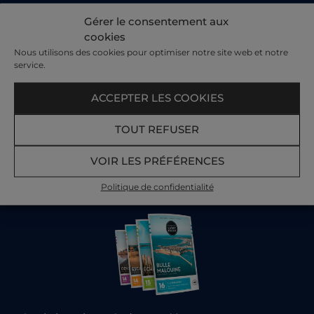
Recevez nos offres et actualités par e-mail​
Gérer le consentement aux
cookies
Votre e-mail :
Nous utilisons des cookies pour optimiser notre site web et notre
service.
ACCEPTER LES COOKIES
TOUT REFUSER
VOIR LES PRÉFÉRENCES
Offrez du bien-être en cadeau
Politique de confidentialité