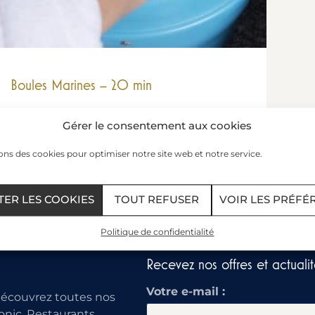
Boules Marines – 20 min
Automassage des doigts et des poignets dans
Gérer le consentement aux cookies
une crème d’algues chaude. Soin
reminéralisant et sédatif.
ons des cookies pour optimiser notre site web et notre service.
LIRE PLUS »
TER LES COOKIES
TOUT REFUSER
VOIR LES PRÉFÉ
Politique de confidentialité
Recevez nos offres et actualit
Votre e-mail :
découvrez toutes nos
onic, Restaurants,