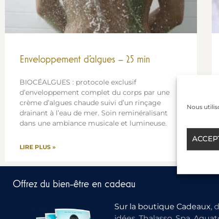
Enveloppement d’algues – 25 min
BIOCÉALGUES : protocole exclusif
d’enveloppement complet du corps par une
crème d’algues chaude suivi d’un rinçage
Nous utilis
drainant à l’eau de mer. Soin reminéralisant
dans une ambiance musicale et lumineuse.
ACCEP
LIRE PLUS »
Offrez du bien-être en cadeau
Sur la boutique Cadeaux
, 
idées, Thalasso, Spa, Aquat