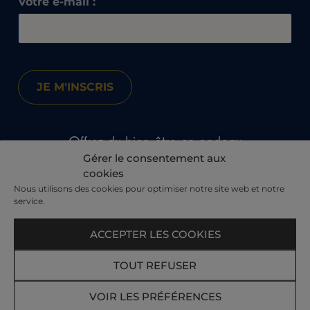
Votre e-mail :
Offrez du bien-être en cadeau
Gérer le consentement aux
cookies
Nous utilisons des cookies pour optimiser notre site web et notre
service.
ACCEPTER LES COOKIES
TOUT REFUSER
Sur la boutique Cadeaux
, découvrez toutes nos
idées, Thalasso, Spa, Aquatonic, Restaurants,
VOIR LES PRÉFÉRENCES