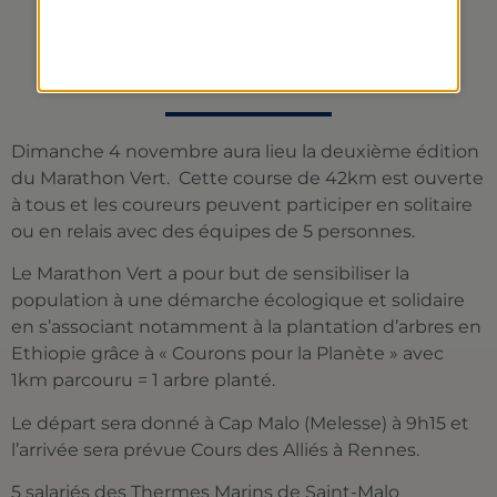
THERMES MARINS AU
MARATHON VERT
Dimanche 4 novembre aura lieu la deuxième édition
du Marathon Vert. Cette course de 42km est ouverte
à tous et les coureurs peuvent participer en solitaire
ou en relais avec des équipes de 5 personnes.
Le Marathon Vert a pour but de sensibiliser la
population à une démarche écologique et solidaire
en s’associant notamment à la plantation d’arbres en
Ethiopie grâce à « Courons pour la Planète » avec
1km parcouru = 1 arbre planté.
Le départ sera donné à Cap Malo (Melesse) à 9h15 et
l’arrivée sera prévue Cours des Alliés à Rennes.
5 salariés des Thermes Marins de Saint-Malo