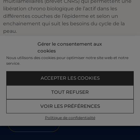
multilamellaires (brevet CNRS) qui permettent une
libération chrono biologique de l’actif dans les
différentes couches de l’épiderme et selon un
enchainement qui suit les besoins du cycle de la
peau.
Découvrez notre gamme de produits à l’extrait de
Gérer le consentement aux
cookies
naissain d’huître sur
notre boutique en ligne
.
Nous utilisons des cookies pour optimiser notre site web et notre
service.
Recevez nos offres et actualités par e-mail​
ACCEPTER LES COOKIES
Votre e-mail :
TOUT REFUSER
VOIR LES PRÉFÉRENCES
Politique de confidentialité