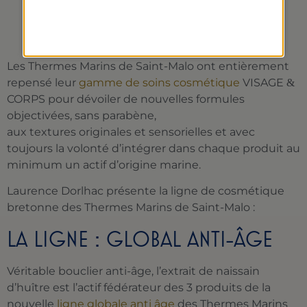
COSMÉTIQUE MARINE
Les Thermes Marins de Saint-Malo ont entièrement
repensé leur
gamme de soins cosmétique
VISAGE
&
CORPS pour dévoiler de nouvelles formules
objectivées, sans parabène,
aux textures originales et sensorielles et avec
toujours la volonté d’intégrer dans chaque produit au
minimum un actif d’origine marine.
Laurence Dorlhac présente la ligne de cosmétique
bretonne des Thermes Marins de Saint-Malo :
LA LIGNE : GLOBAL ANTI-ÂGE
Véritable bouclier anti-âge, l’extrait de naissain
d’huître est l’actif fédérateur des 3 produits de la
nouvelle
ligne globale anti âge
des Thermes Marins