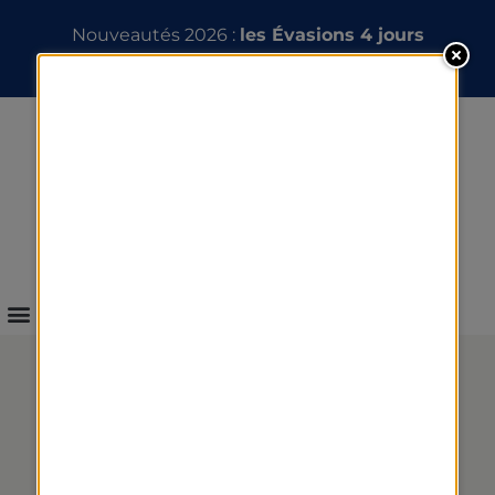
Nouveautés 2026 :
les Évasions 4 jours
INFOS & RÉSERVATION
RECETTE : HUÎTRES