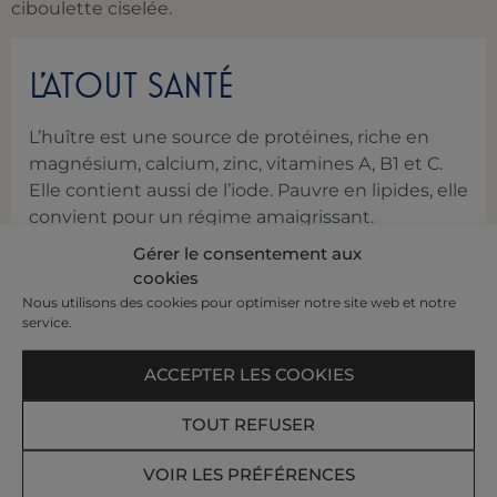
ciboulette ciselée.
L’ATOUT SANTÉ
L’huître est une source de protéines, riche en
magnésium, calcium, zinc, vitamines A, B1 et C.
Elle contient aussi de l’iode. Pauvre en lipides, elle
convient pour un régime amaigrissant.
Gérer le consentement aux
cookies
Retrouvez plus de recettes dans le livre «
Escapades
Nous utilisons des cookies pour optimiser notre site web et notre
diététiques
» réalisé par Patrice Dugué et Pascal
service.
Pochon.
ACCEPTER LES COOKIES
Bon appétit !
TOUT REFUSER
Recevez nos offres et actualités par e-mail​
VOIR LES PRÉFÉRENCES