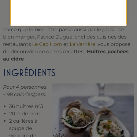
POCHÉES AU CIDRE
Parce que le bien-être passe aussi par le plaisir de
bien manger, Patrice Dugué, chef des cuisines des
restaurants
Le Cap Horn
et
La Verrière
, vous propose
de découvrir une de ses recettes :
Huîtres pochées
au cidre
INGRÉDIENTS
Pour 4 personnes
– 98 calories/pers.
36 huîtres n°3
20 cl de cidre
2 cuillères à
soupe de
vinaigre de