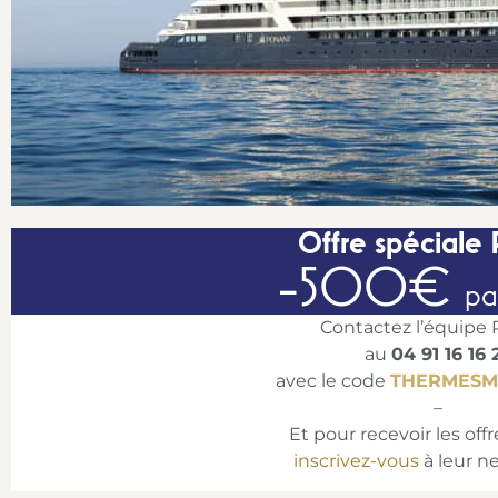
Offre spéciale 
-500€
pa
Contactez l’équipe
au
04 91 16 16 
avec le code
THERMESM
–
Et pour recevoir les off
inscrivez-vous
à leur ne