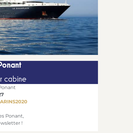
Ponant
r cabine
 Ponant
27
ARINS2020
res Ponant,
wsletter !