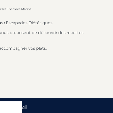
ar les Thermes Marins
o :
Escapades Diététiques.
ous proposent de découvrir des recettes
 accompagner vos plats.
és par e-mail​