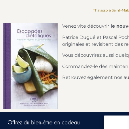
Thalasso à Saint-Mal
Venez vite découvrir
le nouv
Patrice Dugué et Pascal Poch
originales et revisitent des rec
Vous découvrirez aussi quelq
Commandez-le dès mainten
Retrouvez également nos au
Offrez du bien-être en cadeau