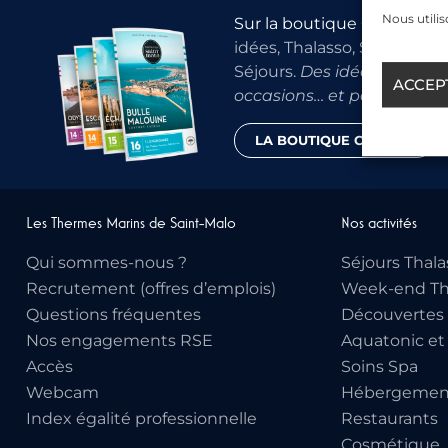
Nous utilis
Sur la boutique Cadeaux
, 
idées, Thalasso, Spa, Aquat
Séjours.
Des idées cadeaux
ACCEP
occasions… et pour tous le
LA BOUTIQUE CADEAU
Les Thermes Marins de Saint-Malo
Nos activités
Qui sommes-nous ?
Séjours Thala
Recrutement (offres d’emplois)
Week-end Th
Questions fréquentes
Découvertes 
Nos engagements RSE
Aquatonic et
Accès
Soins Spa
Webcam
Hébergemen
Index égalité professionnelle
Restaurants
Cosmétique