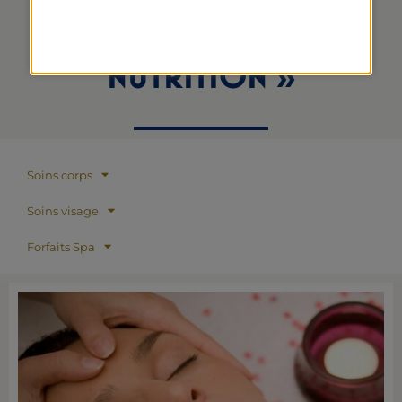
SPÉCIFIQUES «
REGARD, ÉCLAT ET
NUTRITION »
Soins corps
Soins visage
Forfaits Spa