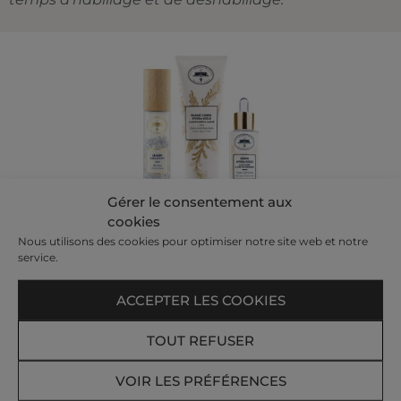
Gérer le consentement aux
cookies
Nous utilisons des cookies pour optimiser notre site web et notre
Retrouver la ligne de cosmétiques utilisée dans
service.
nos soins.
Commandez sur la boutique Cosmétique
ACCEPTER LES COOKIES
TOUT REFUSER
Recevez nos offres et actualités par e-mail​
VOIR LES PRÉFÉRENCES
Votre e-mail :