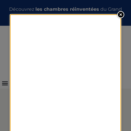
Découvrez
les chambres réinventées
du Grand
Hôtel des Thermes
INFOS & RÉSERVATION
RÉFLEXOLOGIE