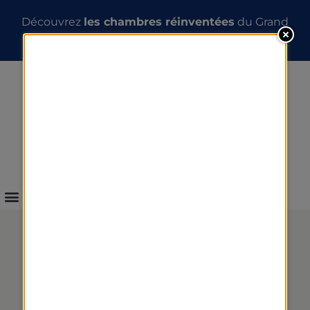
Découvrez
les chambres réinventées
du Grand
Hôtel des Thermes
INFOS & RÉSERVATION
MASSAGE