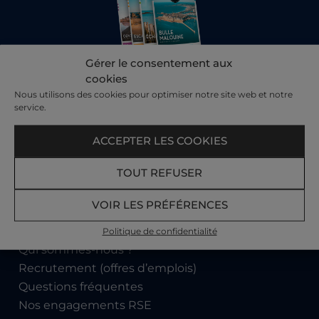
Gérer le consentement aux
cookies
Sur la boutique Cadeaux
, découvrez toutes nos
Nous utilisons des cookies pour optimiser notre site web et notre
idées, Thalasso, Spa, Aquatonic, Restaurants,
service.
Séjours.
Des idées cadeaux pour toutes les
occasions… et pour tous les budgets.
ACCEPTER LES COOKIES
LA BOUTIQUE CADEAU
TOUT REFUSER
VOIR LES PRÉFÉRENCES
Les Thermes Marins de Saint-Malo
Politique de confidentialité
Qui sommes-nous ?
Recrutement (offres d’emplois)
Questions fréquentes
Nos engagements RSE