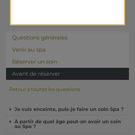
SOIN SPA
Questions générales
Venir au spa
Réserver un soin
Avant de réserver
Retour à toutes les questions
Je suis enceinte, puis-je faire un soin Spa ?
À partir de quel âge peut-on avoir un soin
au Spa ?