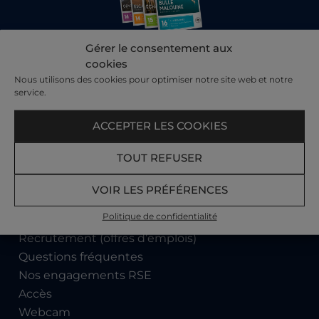
Gérer le consentement aux
Sur la boutique Cadeaux
, découvrez toutes nos
cookies
idées, Thalasso, Spa, Aquatonic, Restaurants,
Nous utilisons des cookies pour optimiser notre site web et notre
Séjours.
Des idées cadeaux pour toutes les
service.
occasions… et pour tous les budgets.
ACCEPTER LES COOKIES
LA BOUTIQUE CADEAU
TOUT REFUSER
VOIR LES PRÉFÉRENCES
Les Thermes Marins de Saint-Malo
Politique de confidentialité
Qui sommes-nous ?
Recrutement (offres d’emplois)
Questions fréquentes
Nos engagements RSE
Accès
Webcam