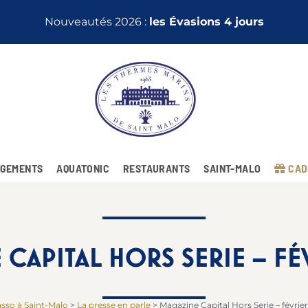
Nouveautés 2026 :
les Évasions 4 jours
GEMENTS
AQUATONIC
RESTAURANTS
SAINT-MALO
CAD
CAPITAL HORS SERIE – FÉ
asso à Saint-Malo
>
La presse en parle
>
Magazine Capital Hors Serie – févrie