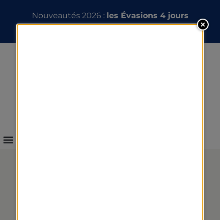
Nouveautés 2026 :
les Évasions 4 jours
INFOS & RÉSERVATION
ESCALE AUX 7 MERS –