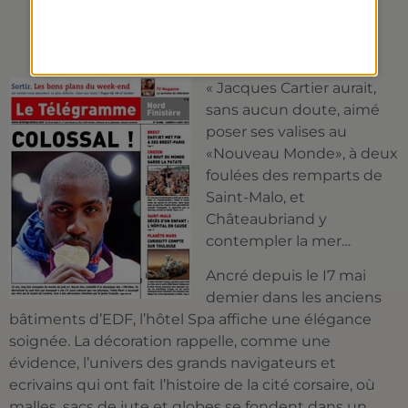
LE TÉLÉGRAMME 2012
« Jacques Cartier aurait,
sans aucun doute, aimé
poser ses valises au
«Nouveau Monde», à deux
foulées des remparts de
Saint-Malo, et
Châteaubriand y
contempler la mer…
Ancré depuis le I7 mai
demier dans les anciens
bâtiments d’EDF, l’hôtel Spa affiche une élégance
soignée. La décoration rappelle, comme une
évidence, l’univers des grands navigateurs et
ecrivains qui ont fait l’histoire de la cité corsaire, où
malles, sacs de jute et globes se fondent dans un