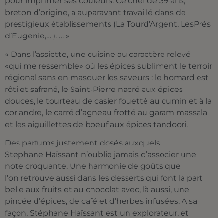
pour impnmer ses couleurs. Ce chef de 39 ans,
breton d’origine, a auparavant travaillé dans de
prestigieux établissements (La Tourd’Argent, LesPrés
d’Eugenie,… ). … »
« Dans l’assiette, une cuisine au caractère relevé
«qui me ressemble» où les épices subliment le terroir
régional sans en masquer les saveurs : le homard est
rôti et safrané, le Saint-Pierre nacré aux épices
douces, le tourteau de casier fouetté au cumin et à la
coriandre, le carré d’agneau frotté au garam massala
et les aiguillettes de boeuf aux épices tandoori.
Des parfums justement dosés auxquels
Stephane Haïssant n’oublie jamais d’associer une
note croquante. Une harmonie de goûts que
l’on retrouve aussi dans les desserts qui font la part
belle aux fruits et au chocolat avec, là aussi, une
pincée d’épices, de café et d’herbes infusées. A sa
façon, Stéphane Haïssant est un explorateur, et