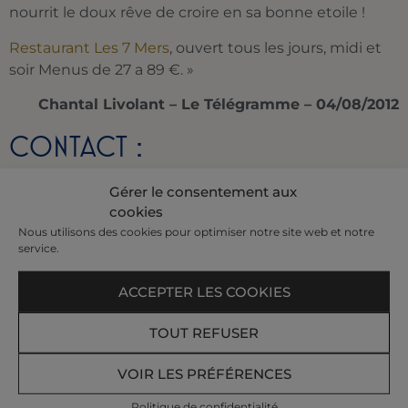
nourrit le doux rêve de croire en sa bonne etoile !
Restaurant Les 7 Mers
, ouvert tous les jours, midi et
soir Menus de 27 a 89 €. »
Chantal Livolant – Le Télégramme – 04/08/2012
CONTACT :
Hôtel Le Nouveau Monde****
Gérer le consentement aux
64, chaussee du Sillon
cookies
35400 Saint-Malo
Nous utilisons des cookies pour optimiser notre site web et notre
service.
Tél. : 02 99 40 75 14
Site internet :
www.hotel-le-nouveau-monde.fr
ACCEPTER LES COOKIES
TOUT REFUSER
Recevez nos offres et actualités par e-mail​
VOIR LES PRÉFÉRENCES
Votre e-mail :
Politique de confidentialité