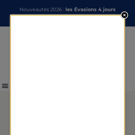
Nouveautés 2026 :
les Évasions 4 jours
INFOS & RÉSERVATION
ANTI-ÂGE – 2012