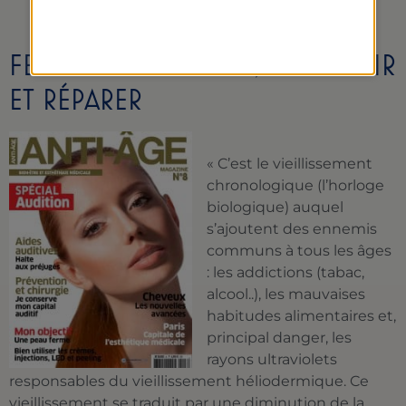
FERMETÉ DE LA PEAU, MAINTENIR
ET RÉPARER
« C’est le vieillissement
chronologique (l’horloge
biologique) auquel
s’ajoutent des ennemis
communs à tous les âges
: les addictions (tabac,
alcool..), les mauvaises
habitudes alimentaires et,
principal danger, les
rayons ultraviolets
responsables du vieillissement héliodermique.
Ce
vieillissement se traduit par une diminution de la