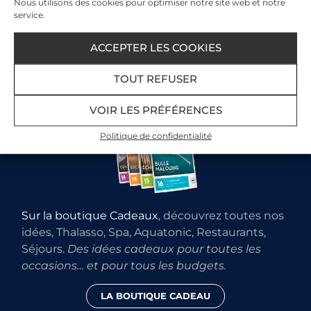
Nous utilisons des cookies pour optimiser notre site web et notre
service.
ACCEPTER LES COOKIES
Offrez du bien-être en cadeau
TOUT REFUSER
VOIR LES PRÉFÉRENCES
Politique de confidentialité
Sur la boutique Cadeaux
, découvrez toutes nos
idées, Thalasso, Spa, Aquatonic, Restaurants,
Séjours.
Des idées cadeaux pour toutes les
occasions… et pour tous les budgets.
LA BOUTIQUE CADEAU