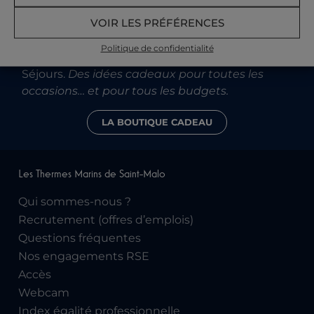
VOIR LES PRÉFÉRENCES
Sur la boutique Cadeaux
, découvrez toutes nos
Politique de confidentialité
idées, Thalasso, Spa, Aquatonic, Restaurants,
Séjours.
Des idées cadeaux pour toutes les
occasions… et pour tous les budgets.
LA BOUTIQUE CADEAU
Les Thermes Marins de Saint-Malo
Qui sommes-nous ?
Recrutement (offres d’emplois)
Questions fréquentes
Nos engagements RSE
Accès
Webcam
Index égalité professionnelle