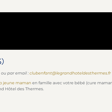
S)
ou par email :
clubenfant@legrandhoteldesthermes.fr
sso jeune maman
en famille avec votre bébé (cure maman 
nd Hôtel des Thermes.