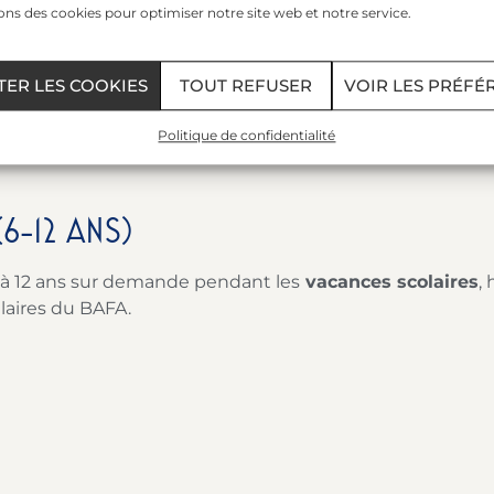
uelques informations qui vous seront utiles !
ons des cookies pour optimiser notre site web et notre service.
INFORMATIONS UTILES
TER LES COOKIES
TOUT REFUSER
VOIR LES PRÉFÉ
Politique de confidentialité
6-12 ANS)
 6 à 12 ans sur demande pendant les
vacances scolaires
,
laires du BAFA.