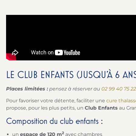
LE CLUB ENFANTS (JUSQU’À 6 AN
Places limitées :
pensez à réserver au
02 99 40 75 22
Pour favoriser votre détente, faciliter une
cure thala
propose, pour les plus petits, un
Club Enfants
au Gra
Composition du club enfants :
2
un
espace de 120 m
avec chambres