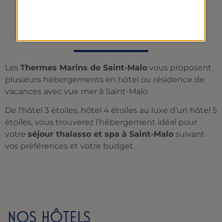
RÉSIDENCE À SAINT-
MALO
Les
Thermes Marins de Saint-Malo
vous proposent
plusieurs hébergements en hôtel ou résidence de
vacances avec vue mer à Saint-Malo.
De l’hôtel 3 étoiles, hôtel 4 étoiles au luxe d’un hôtel 5
étoiles, vous trouverez l’hébergement idéal pour
votre
séjour thalasso et spa à Saint-Malo
suivant
vos préférences et votre budget.
NOS HÔTELS