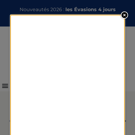
Nouveautés 2026 :
les Évasions 4 jours
INFOS & RÉSERVATION
THALASSO EN HÔTEL ET