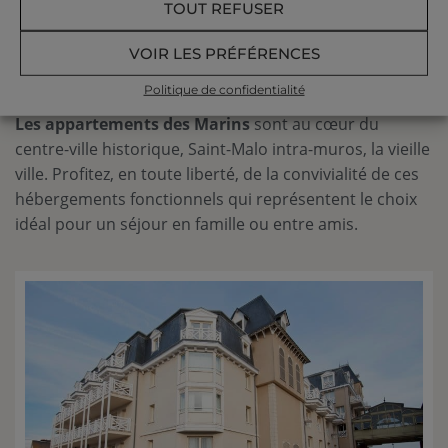
TOUT REFUSER
l’intérieur avec le Grand Hôtel des Thermes et le
centre de thalassothérapie.
VOIR LES PRÉFÉRENCES
Les appartements Villa exposés sud
(opposés à
à 200 mètres des Thermes Marins
la mer),
Politique de confidentialité
Les appartements des Marins
sont au cœur du
centre-ville historique, Saint-Malo intra-muros, la vieille
ville. Profitez, en toute liberté, de la convivialité de ces
hébergements fonctionnels qui représentent le choix
idéal pour un séjour en famille ou entre amis.