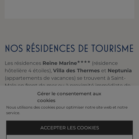
NOS RÉSIDENCES DE TOURISME
★★★★
Les résidences
Reine Marine
(résidence
hôtelière 4 étoiles),
Villa des Thermes
et
Neptunia
(appartements de vacances) se trouvent à Saint-
Malo en front de mer ou à proximité immédiate de
la plage.
Gérer le consentement aux
cookies
Les appartements Reine Marine peuvent être
Nous utilisons des cookies pour optimiser notre site web et notre
vue mer ou vue sud
, la résidence a un accès
service.
direct à la plage.
Les studios Neptunia sont exposés sud ou côté
ACCEPTER LES COOKIES
(opposés à la mer) et communiquent par